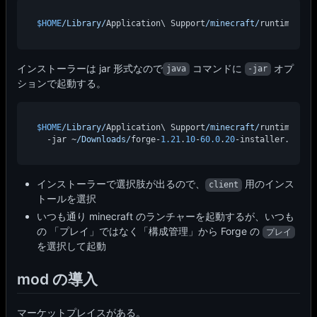
$HOME
/Library/
Application\ Support
/minecraft/
runtime
/jav
インストーラーは jar 形式なので
コマンドに
オプ
java
-jar
ションで起動する。
$HOME
/Library/
Application\ Support
/minecraft/
runtime
/jav
  -jar ~
/Downloads/
forge-
1.21
.
10
-
60.0
.
20
インストーラーで選択肢が出るので、
用のインス
client
トールを選択
いつも通り minecraft のランチャーを起動するが、いつも
の 「プレイ」ではなく「構成管理」から Forge の
プレイ
を選択して起動
mod の導入
マーケットプレイスがある。