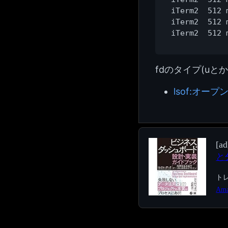
iTerm2  512 
iTerm2  512 
fdのタイプ(u
lsof:オープ
[ad
と
ト
Am