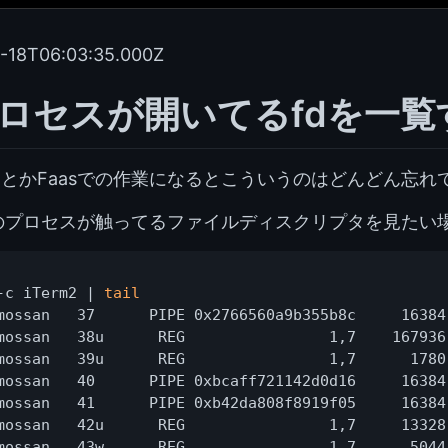
-18T06:03:35.000Z
でプロセスが開いてるfdを一覧
とかFaasでの作業になるとこういうのはどんどん忘れ
rm のプロセスが触ってるファイルディスクリプタを見たい
-c iTerm2 | 
tail
mossan   37      PIPE 0x2766560a9b355b8c     16384
mossan   38u      REG                1,7    167936
mossan   39u      REG                1,7      1780
mossan   40      PIPE 0xbcaff721142d0d16     16384
mossan   41      PIPE 0xb42da808f8919f05     16384
mossan   42u      REG                1,7     13328
mossan   43w      REG                1,7      5044