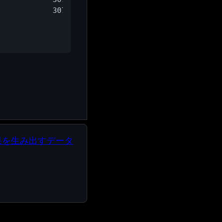
            30749573 /Users/mossan/Library/Saved A
                 586 /dev/ptmx

果を生み出すデータ