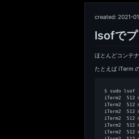
created:
2021-01
lsof
ほとんどコンテナ
たとえば iTe
$ 
sudo lsof 
iTerm2  512 
iTerm2  512 
iTerm2  512 
iTerm2  512 
iTerm2  512 
iTerm2  512 
iTerm2  512 