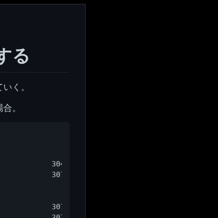
する
ていく。
場合。
                     ->0xe4dac32420839ea8

            30430764 /private/var/folders/qx/k9kjj
            30749410 /private/var/folders/qx/k9kjj
                     ->0xb42da808f8919f05

                     ->0xbcaff721142d0d16

            30749501 /Users/mossan/Library/Saved A
            30749509 /Users/mossan/Library/Saved A